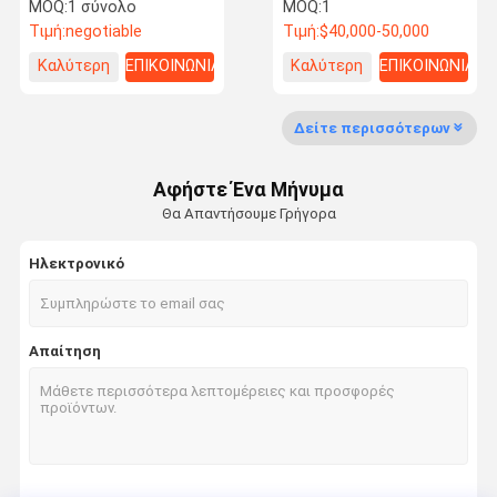
απόδοσης αλιευτικών
MOQ:
1 σύνολο
MOQ:
1
διχτυών
Τιμή:
negotiable
Τιμή:
$40,000-50,000
Καλύτερη
ΕΠΙΚΟΙΝΩΝΙΑ
Καλύτερη
ΕΠΙΚΟΙΝΩΝΙΑ
τιμή
τιμή
Έλεγχος
Ζητήστε Μια
Ποιότητας
Προσφορά
Δείτε περισσότερων
Δίχτυ του ψαρέματος που κατασκευάζει τη μηχανή
Αφήστε Ένα Μήνυμα
Θα Απαντήσουμε Γρήγορα
Καθαρή μηχανή παραγωγής σκιάς
Ηλεκτρονικό
Γεωργική μηχανή αλιείας με δίχτυα
Πλέκοντας μηχανή στρεβλώσεων Raschel
Απαίτηση
Μηχανή διχτυού ασφαλείας
Καθαρή μηχανή τσαντών
ιατρική καθαρή μηχανή παραγωγής