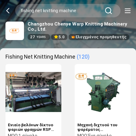
Changzhou Chenye Warp Knitting Machinery
Co., Ltd.
27
5.0
Ελεγχμένος προμηθευτής
YEARS
Fishing Net Knitting Machine
(120)
Ενιαίο βελόνων δίκτυο
Μηχανή διχτυού του
ψαριών φραγμών RSP
ψαρέματος
χωρίς κόμπους που
υδατοκαλλιέργειας που
MOQ:
1 σύνολο
MOQ:
Ένα σύνολο