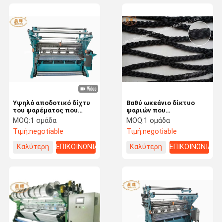
Υψηλό αποδοτικό δίχτυ
Βαθύ ωκεάνιο δίκτυο
του ψαρέματος που
ψαριών που
κατασκευάζει τη μηχανή
κατασκευάζει τη μηχανή,
MOQ:
1 ομάδα
MOQ:
1 ομάδα
με το πλάτος εργασίας
στρογγυλή μηχανή
Τιμή:
negotiable
Τιμή:
negotiable
135» - 260»
δικτύου σκιάς νημάτων
Καλύτερη
ΕΠΙΚΟΙΝΩΝΙΑ
Καλύτερη
ΕΠΙΚΟΙΝΩΝΙΑ
τιμή
τιμή