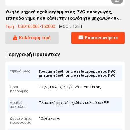
2
/
2
Υψηλή μηχανή σχεδιαγράμματος PVC παραγωγής,
επίπεδο νήμα που κάνει την ικανότητα μηχανών 40-
125 Kg/Day
Τιμή：USD100000-150000
MOQ：1SET
Καλύτερη τιμή
Επικοινωνήστε
Περιγραφή Προϊόντων
Υψηλό φως
,
Γραμμή εξώθησης σχεδιαγράμματος PVC
μηχανή εξώθησης σχεδιαγράμματος PVC
Όροι
Η L/C, D/A, D/P, T/T, Western Union,
πληρωμής
Αριθμό
Πλαστική μηχανή σχεδίων καλωδίων PP
μοντέλου
Δυνατότητα
10sets/μήνα
προσφοράς