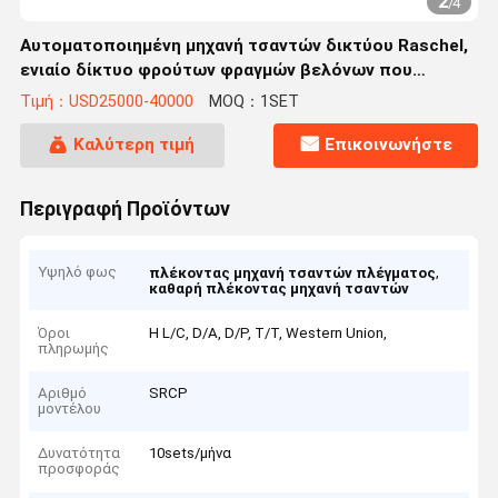
2
/
4
Αυτοματοποιημένη μηχανή τσαντών δικτύου Raschel,
ενιαίο δίκτυο φρούτων φραγμών βελόνων που
κατασκευάζει τη μηχανή
Τιμή：USD25000-40000
MOQ：1SET
Καλύτερη τιμή
Επικοινωνήστε
Περιγραφή Προϊόντων
Υψηλό φως
,
πλέκοντας μηχανή τσαντών πλέγματος
καθαρή πλέκοντας μηχανή τσαντών
Όροι
Η L/C, D/A, D/P, T/T, Western Union,
πληρωμής
Αριθμό
SRCP
μοντέλου
Δυνατότητα
10sets/μήνα
προσφοράς