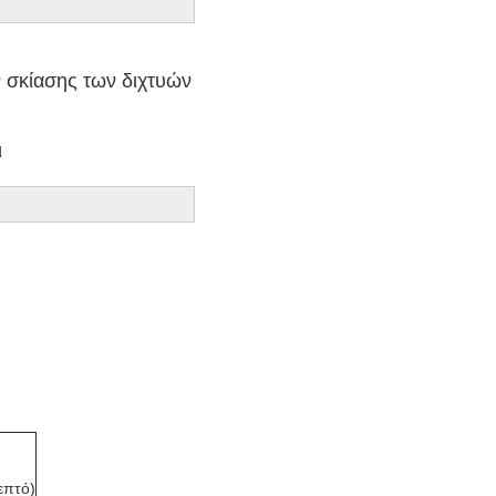
 σκίασης των διχτυών 



επτό)