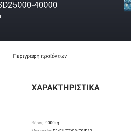
SD25000-40000
ή
Περιγραφή προϊόντων
ΧΑΡΑΚΤΗΡΙΣΤΙΚΆ
Βάρος:
9000kg
Μετρητής:
E2/E6/E7/E8/E9/E12