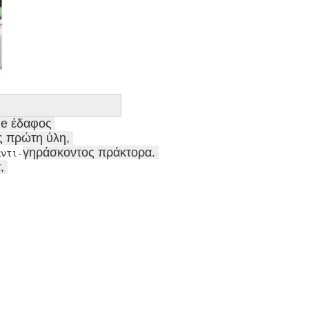
e έδαφος 

 πρώτη ύλη, 

γηράσκοντος πράκτορα. 

αντι-
 
