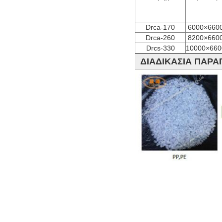
Drca-170
6000×660
Drca-260
8200×660
Drcs-330
10000×660
ΔΙΑΔΙΚΑΣΙΑ ΠΑΡΑ