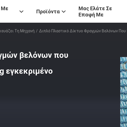
 Με
Μας Ελάτε Σε
Προϊόντα
Επαφή Με
κευάζει Τη Μηχανή
/
Διπλό Πλαστικό Δίκτυο Φραγμών Βελόνων Που 
αγμών βελόνων που
g εγκεκριμένο