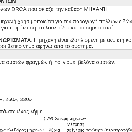
ΟΝΤΩΝ
όνων DRCA που σκιάζει την καθαρή ΜΗΧΑΝΉ

 μηχανή χρησιμοποιείται για την παραγωγή πολλών ειδών
  όπως για τη φύτευση, τα λουλούδια και το σημείο τοπίου.

ΓΝΩΡΊΣΜΑΤΑ
: Η μηχανή είναι εξοπλισμένη με ανοικτή και 
κύλινδροι θετικό νήμα αφήνω-από το σύστημα.
α συρτών φραγμών ή indiividual βελόνα συρτών.

, 260», 330»

τά-στεμένος λήψη
(KW) δύναμη μηχανών
Μέτρηση
ηχανών
Βάρος μηχανών
ταχύτητα (περιστροφή/λ
Κύρια
σε ίντσες