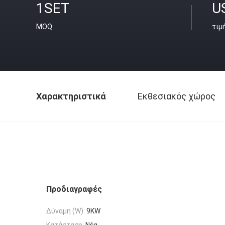
1SET
U
MOQ
τιμ
Χαρακτηριστικά
Εκθεσιακός χώρος
Προδιαγραφές
Δύναμη (W):
9KW
Κατάσταση:
Νέα