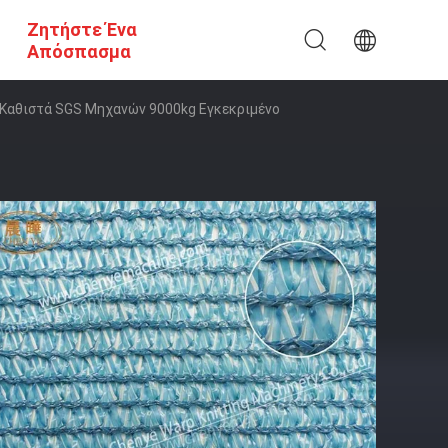
Ζητήστε Ένα
Απόσπασμα
Καθιστά SGS Μηχανών 9000kg Εγκεκριμένο