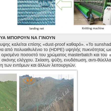
ΚΤΥΑ ΜΠΟΡΟΥΝ ΝΑ ΓΙΝΟΥΝ
λυψης καλείται επίσης «dust-proof καθαρό». «Το sunshad
να από πολυαιθυλένιο το (HDPE) υψηλής πυκνότητας ως
α ορισμένο
 ποσοστό του χρώματος masterbatch και του
 
 σκόνης ελέγχου. Σκίαση, ψύξη, ενυδάτωση, αντι-θύελλα,
ση των εντόμων και άλλων λειτουργιών.