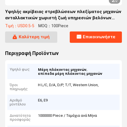
2
/
2
Υψηλής ακρίβειας στρεβλώσεων πλεξίματος μηχανών
ανταλλακτικών χωριστή ζωή υπηρεσιών βελόνων
μακριά
Τιμή：USD0.5-5
MOQ：100Piece
Καλύτερη τιμή
Επικοινωνήστε
Περιγραφή Προϊόντων
Υψηλό φως
,
Μέρη πλέκοντας μηχανών
επίπεδα μέρη πλέκοντας μηχανών
Όροι
Η L/C, D/A, D/P, T/T, Western Union,
πληρωμής
Αριθμό
E6, E9
μοντέλου
Δυνατότητα
1000000 Piece / Τεμάχια ανά Μήνα
προσφοράς