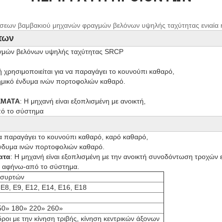
σεων βαμβακιού μηχανών φραγμών βελόνων υψηλής ταχύτητας ενιαία 
των
αγμών βελόνων υψηλής ταχύτητας SRCP

ή χρησιμοποιείται για να παραγάγει το κουνούπι καθαρό,

ημικό ένδυμα ινών πορτοφολιών καθαρό.

ΣΜΑΤΑ
: Η μηχανή είναι εξοπλισμένη με ανοικτή,

πό το σύστημα
α παραγάγει το κουνούπι καθαρό, καρό καθαρό,

ατα
: Η μηχανή είναι εξοπλισμένη με την ανοικτή συνοδόντωση τροχών ε
 νήμα αφήνω-από το σύστημα.
 συρτών
 E8, E9, E12, E14, E16, E18
50» 180» 220» 260»
δροι με την κίνηση τριβής, κίνηση κεντρικών άξονων  
