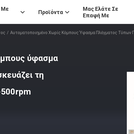
 Με
Μας Ελάτε Σε
Προϊόντα
Επαφή Με
τος
/
Αυτοματοποιημένο Χωρίς Κόμπους Ύφασμα Πλέγματος Τύπων Π
όμπους ύφασμα
κευάζει τη
0-500rpm