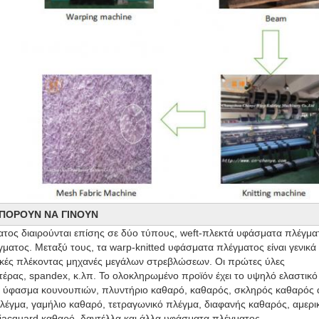
ΜΠΟΡΟΥΝ ΝΑ ΓΙΝΟΥΝ
ος διαιρούνται επίσης σε δύο τύπους, weft-πλεκτά υφάσματα πλέγματο
ματος. Μεταξύ τους, τα warp-knitted υφάσματα πλέγματος είναι γενικά 

ικές πλέκοντας μηχανές μεγάλων στρεβλώσεων. Οι πρώτες ύλες 

στέρας, spandex, κ.λπ. Το ολοκληρωμένο προϊόν έχει το υψηλό ελαστικό 
 ύφασμα κουνουπιών, πλυντήριο καθαρό, καθαρός, σκληρός καθαρός α
πλέγμα, γαμήλιο καθαρό, τετραγωνικό πλέγμα, διαφανής καθαρός, αμερικ
 jacquard καθαρό, δαντέλλα και άλλα υφάσματα πλέγματος.