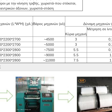
δροι με την κίνηση τριβής, χωριστά-που στέκεται, 

κεντρικών άξονων, χωριστά-στάση
Μέτρηση σε ίντ
Κύρια μηχανή
0*2200*2700
~4500
3
0,
0*2200*2700
~5000
3
0,
0*2300*2800
~7500
5.5
0,
0*2300*2800
~9000
5.5
1
0*2300*2800
~11000
7.5
1
Σ