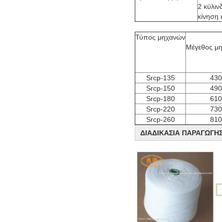
2 κύλιν
κίνηση 
Srcp-135
430
Srcp-150
490
Srcp-180
610
Srcp-220
730
Srcp-260
810
ΔΙΑΔΙΚΑΣΙΑ ΠΑΡΑΓΩΓΗ