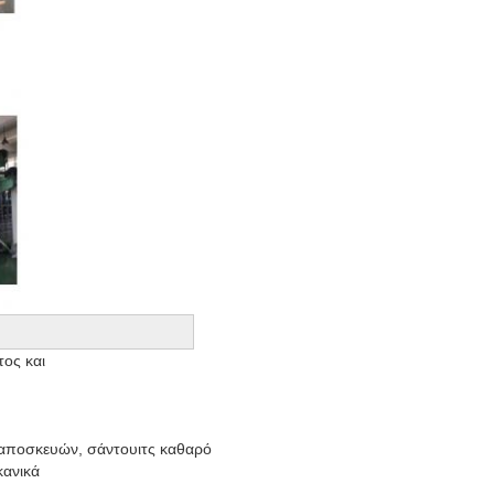
ς και 



ποσκευών, σάντουιτς καθαρό 

ανικά 
