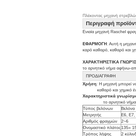
Πλέκοντας μηχανή στρεβλώ
Περιγραφή προϊόν
Ενιαία μηχανή Raschel φρ
ΕΦΑΡΜΟΓΗ
: Αυτή η μηχαν
καρό καθαρό, καθαρό και χ
ΧΑΡΑΚΤΗΡΙΣΤΙΚΑ ΓΝΩΡΊ
το αρνητικό νήμα αφήνω-α
ΠΡΟΔΙΑΓΡΑΦΗ
Χρήση
: Η μηχανή μπορεί ν
Χαρακτηριστικά γνωρίσμ
                 το αρνητικό
Τύπος βελόνων
Βελόνα
Μετρητής
E6, E7,
Αριθμός φραγμών
2~6
Ονομαστικό πλάτος
135» 1
Τρόπος λήψης
2 κύλιν