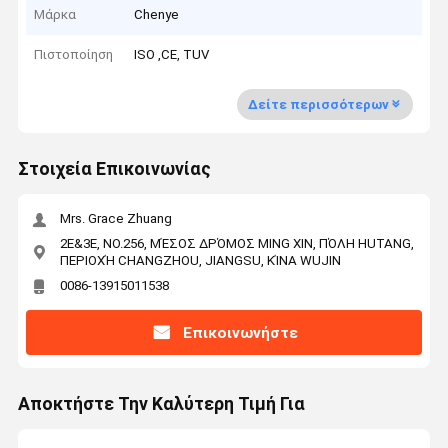
Μάρκα
Chenye
Πιστοποίηση
ISO ,CE, TUV
Δείτε περισσότερων
Στοιχεία Επικοινωνίας
Mrs. Grace Zhuang
2E&3E, NO.256, ΜΈΣΟΣ ΔΡΌΜΟΣ MING XIN, ΠΌΛΗ HUTANG,
ΠΕΡΙΟΧΉ CHANGZHOU, JIANGSU, ΚΊΝΑ WUJIN
0086-13915011538
Επικοινωνήστε
Αποκτήστε Την Καλύτερη Τιμή Για