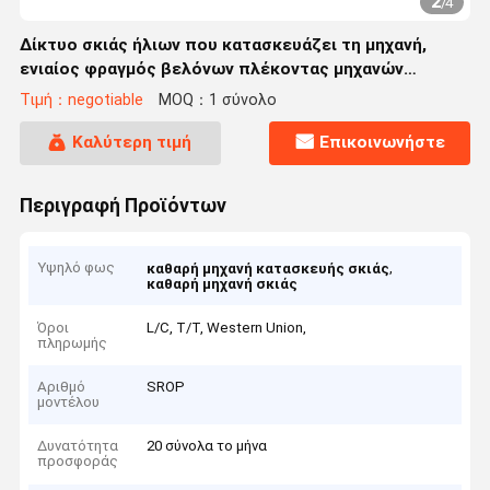
2
/
4
Δίκτυο σκιάς ήλιων που κατασκευάζει τη μηχανή,
ενιαίος φραγμός βελόνων πλέκοντας μηχανών
δικτύου σκιάς
Τιμή：negotiable
MOQ：1 σύνολο
Καλύτερη τιμή
Επικοινωνήστε
Περιγραφή Προϊόντων
Υψηλό φως
,
καθαρή μηχανή κατασκευής σκιάς
καθαρή μηχανή σκιάς
Όροι
L/C, T/T, Western Union,
πληρωμής
Αριθμό
SROP
μοντέλου
Δυνατότητα
20 σύνολα το μήνα
προσφοράς