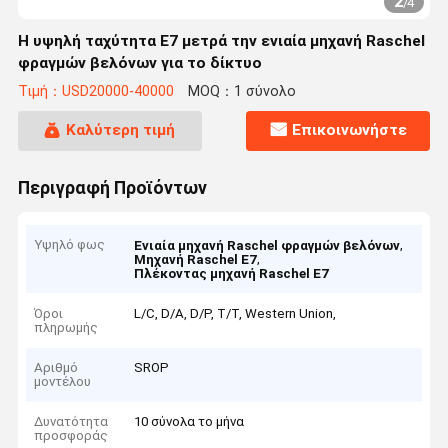
2
/
4
Η υψηλή ταχύτητα E7 μετρά την ενιαία μηχανή Raschel
φραγμών βελόνων για το δίκτυο
Τιμή：USD20000-40000
MOQ：1 σύνολο
Καλύτερη τιμή
Επικοινωνήστε
Περιγραφή Προϊόντων
Υψηλό φως
,
Ενιαία μηχανή Raschel φραγμών βελόνων
,
Μηχανή Raschel E7
Πλέκοντας μηχανή Raschel E7
Όροι
L/C, D/A, D/P, T/T, Western Union,
πληρωμής
Αριθμό
SROP
μοντέλου
Δυνατότητα
10 σύνολα το μήνα
προσφοράς