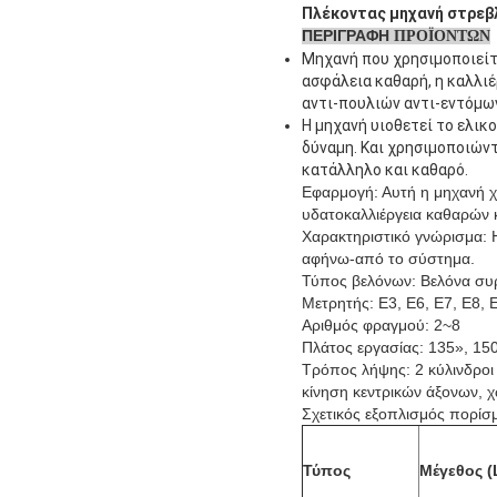
Πλέκοντας μηχανή στρεβ
ΠΕΡΙΓΡΑΦΗ
ΠΡΟΪΟΝΤΩΝ
Μηχανή που χρησιμοποιείτα
ασφάλεια καθαρή, η καλλιέ
αντι-πουλιών αντι-εντόμω
Η μηχανή υιοθετεί το ελικ
δύναμη. Και χρησιμοποιώντ
κατάλληλο και καθαρό.
Εφαρμογή: Αυτή η μηχανή χρ
υδατοκαλλιέργεια καθαρών 
Χαρακτηριστικό γνώρισμα: 
αφήνω-από το σύστημα.
Τύπος βελόνων: Βελόνα συ
Μετρητής: E3, E6, E7, E8, 
Αριθμός φραγμού: 2~8
Πλάτος εργασίας: 135», 15
Τρόπος λήψης: 2 κύλινδροι 
κίνηση κεντρικών άξονων, 
Σχετικός εξοπλισμός πορίσ
Τύπος
Μέγεθος 