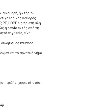
ιά καθαρή, η κτήριο-
 αντιχαλαζικός καθαρός
, PE, HDPE ως πρώτη ύλη.
ών, η οποία εκτός από τη
ητό εργαλείο, είναι
, αθλητισμός καθαρός,
.
ροχών και το αρνητικό νήμα
νηση τριβής, χωριστά-στάση,
φή/