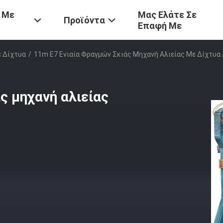
 Με
Μας Ελάτε Σε
Προϊόντα
Επαφή Με
ε Δίχτυα
/
11m E7 Ενιαία Φραγμών Σκιάς Μηχανή Αλιείας Με Δίχτυα
ς μηχανή αλιείας