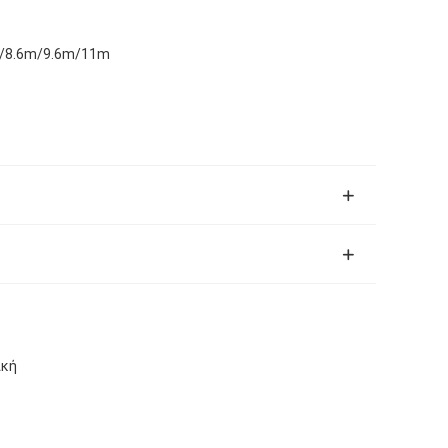
/8.6m/9.6m/11m
ική