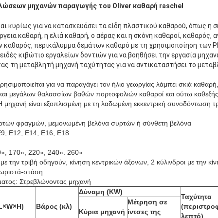
λώσεων μηχανών παραγωγής του Oliver καθαρή raschel
ι κυρίως για να κατασκευάσει τα είδη πλαστικού καθαρού, όπως η σκ
ργεια καθαρή, η ελιά καθαρή, ο αέρας και η σκόνη καθαροί, καθαρός,
ν καθαρός, περικάλυμμα δεμάτων καθαρό με τη χρησιμοποίηση των PP
οειδές κιβώτιο εργαλείων δοντιών για να βοηθήσει την εργασία μηχαν
ας τη μεταβλητή μηχανή ταχύτητας για να αντικαταστήσει το μεταβλ
ησιμοποιείται για να παραγάγει τον ήλιο γεωργίας λάμπει σκιά καθαρή
και μεγάλων θαλασσίων βαθών πορτοφολιών καθαροί και ούτω καθεξής
Η μηχανή είναι εξοπλισμένη με τη λαδωμένη εκκεντρική συνοδόντωση τ
ρτών φραγμών, μεμονωμένη βελόνα συρτών ή σύνθετη βελόνα
E9, E12, E14, E16, E18
0», 170», 220», 240». 260»
με την τριβή οδηγούν, κίνηση κεντρικών άξονων, 2 κύλινδροι με την κί
χωριστά-στάση
ματος: Στρεβλώνοντας μηχανή
Δύναμη (KW)
Ταχύτητα
Μέτρηση σε
(L×W×H)
Βάρος (κλ)
(περιστρο
Κύρια μηχανή
ίντσες της
λεπτό)