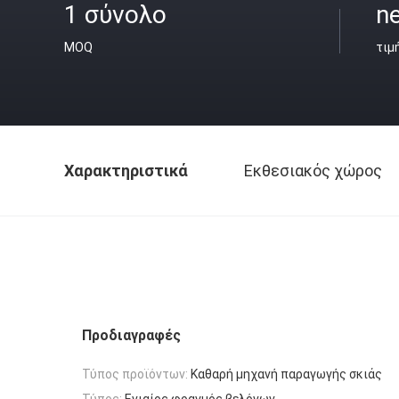
1 σύνολο
ne
MOQ
τιμ
Χαρακτηριστικά
Εκθεσιακός χώρος
Προδιαγραφές
Τύπος προϊόντων:
Καθαρή μηχανή παραγωγής σκιάς
Τύπος:
Ενιαίος φραγμός βελόνων