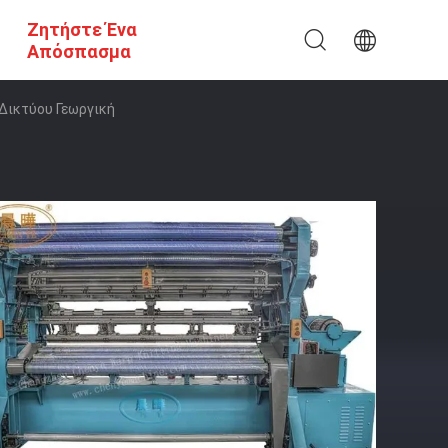
Ζητήστε Ένα
Απόσπασμα
 Δικτύου Γεωργική