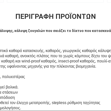
ΠΕΡΙΓΡΑΦΉ ΠΡΟΪΌΝΤΩΝ
άλυψης, κάλυψη ζουγκλών που σκιάζει το δίκτυο που κατασκευάζ
αστικό καθαρό κατασκευής, καθαρός, γεωργικός καθαρός κάλυψ
ιά καθαρή, ανοικτός-πλάτος που το χωρίς κόμπους δίχτυ του ψ
 καθαρή και wind-proof καθαρός, insect-proof καθαρός, πουλί-
ή της υφαίνοντας μηχανής για την πλέκοντας βιομηχανία.
, πολυεστέρας
γεί βολικά.
α στάσεων
 απόδοση
οθετεί τον έλεγχο μετατροπής, stepless ρύθμιση ταχύτητας
μολογήσεις.