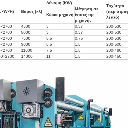
Δύναμη (KW)
Ταχύτητα
Μέτρηση σε
(L×W×H)
Βάρος (κλ)
(περιστρο
Κύρια μηχανή
ίντσες της
λεπτό)
μηχανής
0×2700
4500
3
0,37
200-530
0×2700
5000
3
0,37
200-530
0×2700
7500
5.5
0,75
200-530
0×2700
9000
5.5
1.5
200-500
0×2700
11000
7.5
1.5
200-480
00×2700
14000
11
1.5
200-450