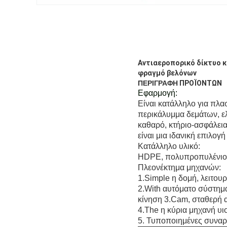
Αντιαεροπορικό δίκτυο κ
φραγμό βελόνων
ΠΕΡΙΓΡΑΦΗ
ΠΡΟΪΟΝΤΩΝ
Εφαρμογή:
Είναι κατάλληλο για πλ
περικάλυμμα δεμάτων, ελ
καθαρό, κτήριο-ασφάλεια
είναι μια ιδανική επιλογ
Κατάλληλο υλικό:
HDPE, πολυπροπυλένιο
Πλεονέκτημα μηχανών:
1.Simple η δομή, λειτουρ
2.With αυτόματο σύστημ
κίνηση 3.Cam, σταθερή
4.The η κύρια μηχανή υι
5. Τυποποιημένες συναρ