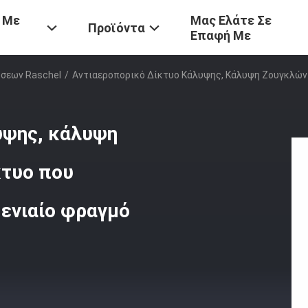
 Με
Μας Ελάτε Σε
Προϊόντα
Επαφή Με
σεων Raschel
/
Αντιαεροπορικό Δίκτυο Κάλυψης, Κάλυψη Ζουγκλών 
υψης, κάλυψη
κτυο που
 ενιαίο φραγμό