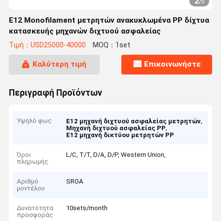
2
/
5
E12 Monofilament μετρητών ανακυκλωμένα PP δίχτυα
κατασκευής μηχανών διχτυού ασφαλείας
Τιμή：USD25000-40000
MOQ：1set
Καλύτερη τιμή
Επικοινωνήστε
Περιγραφή Προϊόντων
Υψηλό φως
,
E12 μηχανή διχτυού ασφαλείας μετρητών
,
Μηχανή διχτυού ασφαλείας PP
E12 μηχανή δικτύου μετρητών PP
Όροι
L/C, T/T, D/A, D/P, Western Union,
πληρωμής
Αριθμό
SROA
μοντέλου
Δυνατότητα
10sets/month
προσφοράς