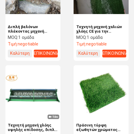
Διπλή βελόνων
Τεχνητή μηχανή χαλιών
πλέκοντας μηχανή
χλόης CE για την
στρεβλώσεων Raschel
τεχνητές επεξεργασία
MOQ:
1 ομάδα
MOQ:
1 ομάδα
μηχανών χλόης φραγμών
και την παραγωγή χλόης
Τιμή:
negotiable
Τιμή:
negotiable
τεχνητή
Καλύτερη
ΕΠΙΚΟΙΝΩΝΙΑ
Καλύτερη
ΕΠΙΚΟΙΝΩΝΙΑ
τιμή
τιμή
Σπίτι
Προϊόντα
Σχετικά Με
Επισκέψεις
Εμάς
Στο
Τεχνητή μηχανή χλόης
Πράσινη τύρφη
Εργοστάσιο
υψηλής επίδοσης, διπλή
εξωθητών χρώματος