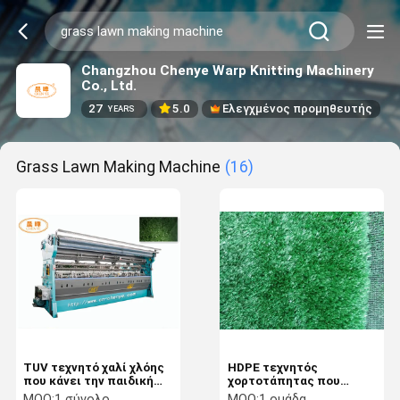
Changzhou Chenye Warp Knitting Machinery
Co., Ltd.
27
5.0
Ελεγχμένος προμηθευτής
YEARS
Grass Lawn Making Machine
(16)
TUV τεχνητό χαλί χλόης
HDPE τεχνητός
που κάνει την παιδική
χορτοτάπητας που
χαρά μηχανών τη
κατασκευάζει τη μηχανή,
MOQ:
1 σύνολο
MOQ:
1 ομάδα