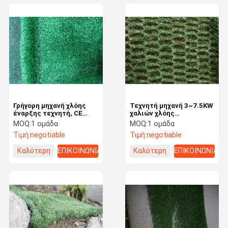
Γρήγορη μηχανή χλόης
Τεχνητή μηχανή 3~7.5KW
έναρξης τεχνητή, CE
χαλιών χλόης
πλέκοντας μηχανών
προστασίας του
MOQ:
1 ομάδα
MOQ:
1 ομάδα
Raschel εγκεκριμένο
περιβάλλοντος χαμηλού
Τιμή:
negotiable
Τιμή:
negotiable
θορύβου
Καλύτερη
ΕΠΙΚΟΙΝΩΝΙΑ
Καλύτερη
ΕΠΙΚΟΙΝΩΝΙΑ
τιμή
τιμή