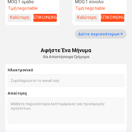
πλέκοντας μηχανή
πλαστική που
MOQ:
1 ομάδα
MOQ:
1 σύνολο
Raschel βελόνων
κατασκευάζει τη μηχανή
Τιμή:
negotiable
Τιμή:
negotiable
Καλύτερη
ΕΠΙΚΟΙΝΩΝΙΑ
Καλύτερη
ΕΠΙΚΟΙΝΩΝΙΑ
τιμή
τιμή
Έλεγχος
Ζητήστε Μια
Ποιότητας
Προσφορά
Δείτε περισσότερων
Δίχτυ του ψαρέματος που κατασκευάζει τη μηχανή
Αφήστε Ένα Μήνυμα
Θα Απαντήσουμε Γρήγορα
Καθαρή μηχανή παραγωγής σκιάς
Ηλεκτρονικό
Γεωργική μηχανή αλιείας με δίχτυα
Πλέκοντας μηχανή στρεβλώσεων Raschel
Απαίτηση
Μηχανή διχτυού ασφαλείας
Καθαρή μηχανή τσαντών
ιατρική καθαρή μηχανή παραγωγής