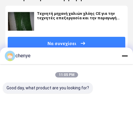
Τεχνητή μηχανή χαλιών χλόης CE για την
τεχνητές επεξεργασία και την παραγωγή
χλόης
Να συνεχίσει
chenye
Συνιστώμενα Προϊόντα
11:05 PM
Good day, what product are you looking for?
Πράσινη
800RPM
Προσαρμοσμένη
Διπλή
τύρφη
τεχνητός
μηχανή
βελόνα
εξωθητών
χλόης
κατασκευής
Raschel π
χρώματος
φραγμός
χλόης
πλέκει τη
πλαστική
βελόνων
τύρφης
τεχνητή
Καλύτερη τιμή
Καλύτερη τιμή
Καλύτερη τιμή
Καλύτερη 
που
γραμμών
μεγέθους
μηχανή χλ