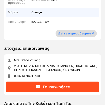
προσφοράς
Μάρκα
Chenye
Πιστοποίηση
ISO ,CE, TUV
Δείτε περισσότερων
Στοιχεία Επικοινωνίας
Mrs. Grace Zhuang
2E&3E, NO.256, ΜΈΣΟΣ ΔΡΌΜΟΣ MING XIN, ΠΌΛΗ HUTANG,
ΠΕΡΙΟΧΉ CHANGZHOU, JIANGSU, ΚΊΝΑ WUJIN
0086-13915011538
Επικοινωνήστε
Αποκτήστε Την Καλύτερη Τιμή Για