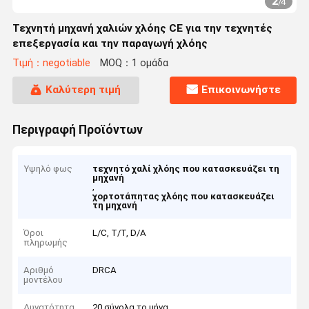
2
/
4
Τεχνητή μηχανή χαλιών χλόης CE για την τεχνητές
επεξεργασία και την παραγωγή χλόης
Τιμή：negotiable
MOQ：1 ομάδα
Καλύτερη τιμή
Επικοινωνήστε
Περιγραφή Προϊόντων
Υψηλό φως
τεχνητό χαλί χλόης που κατασκευάζει τη
μηχανή
,
χορτοτάπητας χλόης που κατασκευάζει
τη μηχανή
Όροι
L/C, T/T, D/A
πληρωμής
Αριθμό
DRCA
μοντέλου
Δυνατότητα
20 σύνολα το μήνα