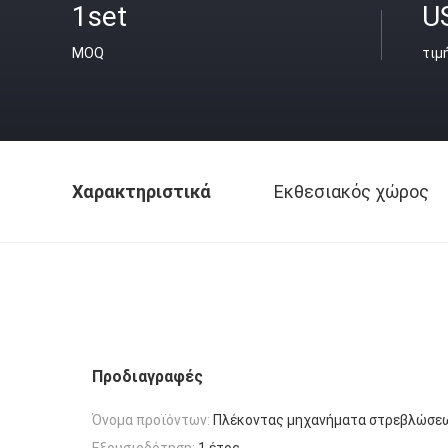
1set
U
MOQ
τιμ
Χαρακτηριστικά
Εκθεσιακός χώρος
Προδιαγραφές
Όνομα προϊόντων:
Πλέκοντας μηχανήματα στρεβλώσεω
Εξουσιοδότηση:
1 έτος