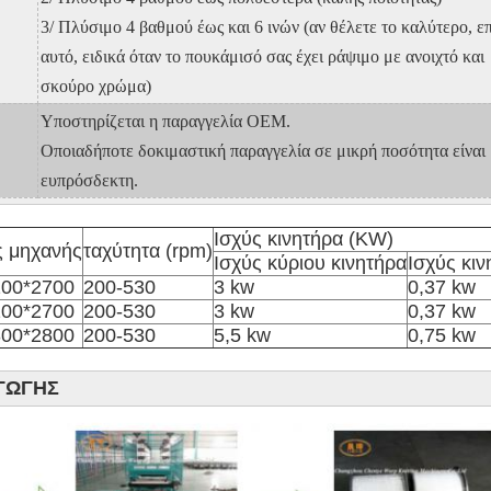
3/ Πλύσιμο 4 βαθμού έως και 6 ινών (αν θέλετε το καλύτερο, ε
αυτό, ειδικά όταν το πουκάμισό σας έχει ράψιμο με ανοιχτό και
σκούρο χρώμα)
Υποστηρίζεται η παραγγελία OEM.
Οποιαδήποτε δοκιμαστική παραγγελία σε μικρή ποσότητα είναι
ευπρόσδεκτη.
Ισχύς κινητήρα (KW)
 μηχανής
ταχύτητα (rpm)
Ισχύς κύριου κινητήρα
Ισχύς κιν
200*2700
200-530
3 kw
0,37 kw
200*2700
200-530
3 kw
0,37 kw
300*2800
200-530
5,5 kw
0,75 kw
ΓΩΓΗΣ