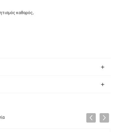
λητισμός καθαρός,
σία