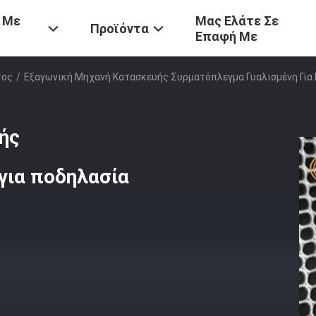
 Με
Μας Ελάτε Σε
Προϊόντα
Επαφή Με
τος
/
Εξαγωνική Μηχανή Κατασκευής Συρματόπλεγμα Γυαλισμένη Για
ής
για ποδηλασία