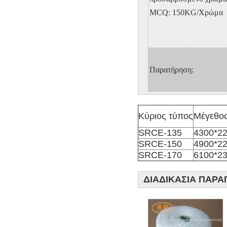
MCQ: 150KG/Χρώμα
Παρατήρηση:
Κύριος τύπος
Μέγεθος
SRCE-135
4300*2
SRCE-150
4900*2
SRCE-170
6100*2
ΔΙΑΔΙΚΑΣΙΑ ΠΑΡΑ