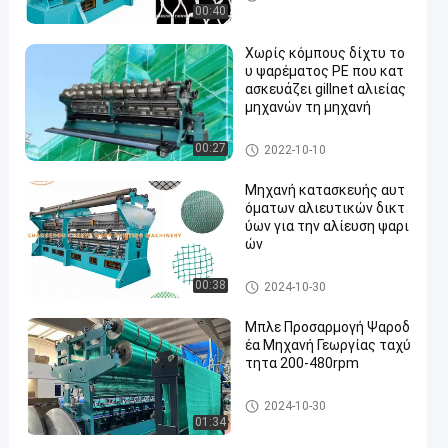
τασκευάζει τη μηχανή
00:40
Χωρίς κόμπους δίχτυ το
υ ψαρέματος PE που κατ
ασκευάζει gillnet αλιείας
μηχανών τη μηχανή
Δίχτυ του ψαρέματος που κα
00:27
2022-10-10
τασκευάζει τη μηχανή
Μηχανή κατασκευής αυτ
όματων αλιευτικών δικτ
ύων για την αλίευση ψαρι
ών
Δίχτυ του ψαρέματος που κα
00:38
2024-10-30
τασκευάζει τη μηχανή
Μπλε Προσαρμογή Ψαροδ
έα Μηχανή Γεωργίας ταχύ
τητα 200-480rpm
Δίχτυ του ψαρέματος που κα
2024-10-30
τασκευάζει τη μηχανή
01:34