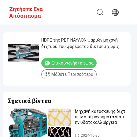
Ζητήστε Ένα
Απόσπασμα
HDPE της PET ΝΑΥΛΟΝ ψαριών μηχανή
διχτυού του ψαρέματος δικτύου χωρίς
κόμπους υπαίθρια
Επικοινωνήστε τώρα
Μάθετε Περισσότερα
Σχετικά βίντεο
Μηχανή κατασκευής διχτ
υών από μονοήματα για τ
ην υδατοκαλλιέργεια
Δίχτυ του ψαρέματος που κα
2024-10-30