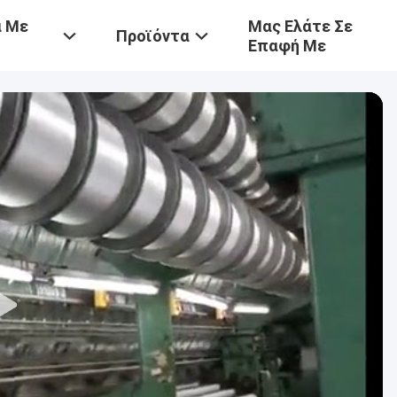
ά Με
Μας Ελάτε Σε
Προϊόντα
Επαφή Με